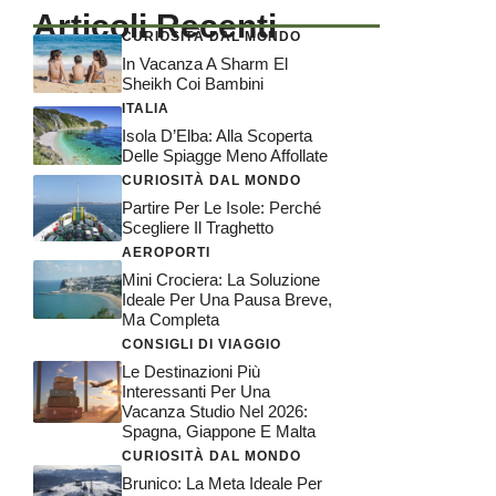
Articoli Recenti
CURIOSITÀ DAL MONDO
In Vacanza A Sharm El
Sheikh Coi Bambini
ITALIA
Isola D’Elba: Alla Scoperta
Delle Spiagge Meno Affollate
CURIOSITÀ DAL MONDO
Partire Per Le Isole: Perché
Scegliere Il Traghetto
AEROPORTI
Mini Crociera: La Soluzione
Ideale Per Una Pausa Breve,
Ma Completa
CONSIGLI DI VIAGGIO
Le Destinazioni Più
Interessanti Per Una
Vacanza Studio Nel 2026:
Spagna, Giappone E Malta
CURIOSITÀ DAL MONDO
Brunico: La Meta Ideale Per