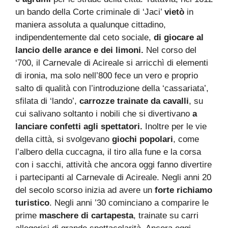
un bando della Corte criminale di ‘Jaci’
vietò
in
maniera assoluta a qualunque cittadino,
indipendentemente dal ceto sociale,
di giocare al
lancio delle arance e dei limoni.
Nel corso del
‘700, il Carnevale di Acireale si arricchì di elementi
di ironia, ma solo nell’800 fece un vero e proprio
salto di qualità con l’introduzione della ‘cassariata’,
sfilata di ‘lando’,
carrozze trainate da cavalli
, su
cui salivano soltanto i nobili che si divertivano
a
lanciare confetti agli spettatori.
Inoltre per le vie
della città, si svolgevano
giochi popolari
, come
l’albero della cuccagna, il tiro alla fune e la corsa
con i sacchi, attività che ancora oggi fanno divertire
i partecipanti al Carnevale di Acireale. Negli anni 20
del secolo scorso inizia ad avere un
forte richiamo
turistico
. Negli anni ’30 cominciano a comparire le
prime
maschere di cartapesta
, trainate su carri