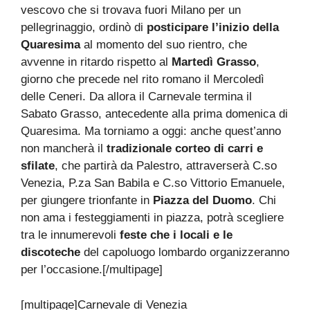
vescovo che si trovava fuori Milano per un
pellegrinaggio, ordinò di
posticipare l’inizio della
Quaresima
al momento del suo rientro, che
avvenne in ritardo rispetto al
Martedì Grasso
,
giorno che precede nel rito romano il Mercoledì
delle Ceneri. Da allora il Carnevale termina il
Sabato Grasso, antecedente alla prima domenica di
Quaresima. Ma torniamo a oggi: anche quest’anno
non mancherà il
tradizionale corteo di carri e
sfilate
, che partirà da Palestro, attraverserà C.so
Venezia, P.za San Babila e C.so Vittorio Emanuele,
per giungere trionfante in
Piazza del Duomo
. Chi
non ama i festeggiamenti in piazza, potrà scegliere
tra le innumerevoli
feste che i locali e le
discoteche
del capoluogo lombardo organizzeranno
per l’occasione.[/multipage]
[multipage]
Carnevale di Venezia