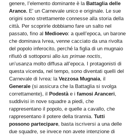
genere, l’elemento dominante è la
Battaglia delle
Arance.
E’ un Carnevale unico e originale. Le sue
origini sono strettamente connesse alla storia della
città. Per scoprirle dobbiamo fare un salto nel
passato, fino al
Medioevo
: a quell’epoca, un barone
che dominava Ivrea, venne cacciato da una rivolta
del popolo inferocito, perché la figlia di un mugnaio
rifiutò di sottoporsi allo
ius primae noctis
,
un’usanza molto diffusa all’epoca. I protagonisti di
questa vicenda, nel tempo, sono diventati quelli del
Carnevale di Ivrea: la
Vezzosa Mugnaia
, il
Generale
(si assicura che la Battaglia si svolga
correttamente), il
Podestà
e i
famosi Aranceri
,
suddivisi in nove squadre a piedi, che
rappresentano il popolo, e quelle a cavallo, che
rappresentano il potere della tirannia.
Tutti
possono partecipare
, basta iscriversi a una delle
due squadre, se invece non avete intenzione di