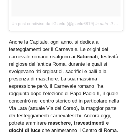
Un post condiviso da ilGianlu (@gianlu6819)
in data:
9 Feb 2016 alle ore 13:58 PST
Anche la Capitale, ogni anno, si dedica ai
festeggiamenti per il Carnevale. Le origini del
carnevale romano risalgono ai
Saturnali
, festività
religiose dell’antica Roma, durante le quali si
svolgevano riti orgiastici, sacrifici e balli alla
presenza di maschere. La sua massima
espressione però, il Carnevale romano l’ha
raggiunta dopo l’elezione di Papa Paolo II, il quale
concentrò nel centro storico ed in particolare nella
Via Lata (attuale Via del Corso), la maggior parte
dei festeggiamenti carnevaleschi. Ancora oggi,
potrete ammirare
maschere, travestimenti e
giochi di luce
che animeranno il Centro di Roma.