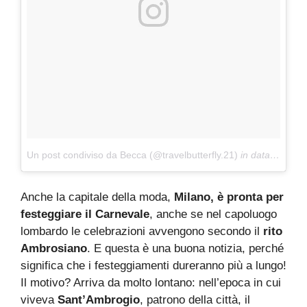
Un post condiviso da Becca (@travelbutterfly.21)
in data:
13 Feb
Anche la capitale della moda,
Milano, è pronta per
festeggiare il Carnevale
, anche se nel capoluogo
lombardo le celebrazioni avvengono secondo il
rito
Ambrosiano
. E questa è una buona notizia, perché
significa che i festeggiamenti dureranno più a lungo!
Il motivo? Arriva da molto lontano: nell’epoca in cui
viveva
Sant’Ambrogio
, patrono della città, il