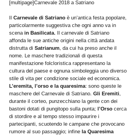
[multipage]
Carnevale 2018 a Satriano
Il
Carnevale di Satriano
è un’antica festa popolare,
particolarmente suggestiva che ogni anno va in
scena
in Basilicata.
Il carnevale di Satriano
affonda le sue antiche origini nella città andata
distrutta di
Satrianum
, da cui ha preso anche il
nome. Le maschere tradizionali di questa
manifestazione folcloristica rappresentano la
cultura del paese e ognuna simboleggia uno diverso
stile di vita per condizione sociale ed economica.
L’eremita, l’orso e la quaresima
: sono queste le
maschere del Carnevale di Satriano.
Gli Eremiti
,
durante il corteo, punzecchiano la gente con dei
bastoni dotati di pungitopo sulla punta;
l’Orso
cerca
di stordire e al tempo stesso impaurire i
partecipanti, scuotendo le campane che provocano
rumore al suo passaggio; infine
la Quaresima