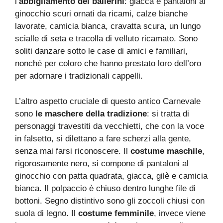
l’
abbigliamento dei ballerini
: giacca e pantaloni al
ginocchio scuri ornati da ricami, calze bianche
lavorate, camicia bianca, cravatta scura, un lungo
scialle di seta e tracolla di velluto ricamato. Sono
soliti danzare sotto le case di amici e familiari,
nonché per coloro che hanno prestato loro dell’oro
per adornare i tradizionali cappelli.
L’altro aspetto cruciale di questo antico Carnevale
sono
le maschere della tradizione
: si tratta di
personaggi travestiti da vecchietti, che con la voce
in falsetto, si dilettano a fare scherzi alla gente,
senza mai farsi riconoscere. Il
costume maschile
,
rigorosamente nero, si compone di pantaloni al
ginocchio con patta quadrata, giacca, gilè e camicia
bianca. Il polpaccio è chiuso dentro lunghe file di
bottoni. Segno distintivo sono gli zoccoli chiusi con
suola di legno. Il
costume femminile
, invece viene