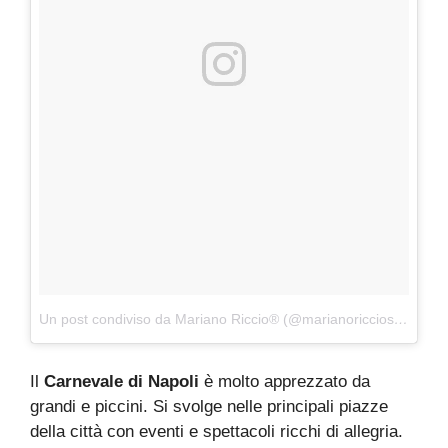
Un post condiviso da Mariano Riccio® (@marianoricciosole)
in d
Il
Carnevale di Napoli
è molto apprezzato da
grandi e piccini. Si svolge nelle principali piazze
della città con eventi e spettacoli ricchi di allegria.