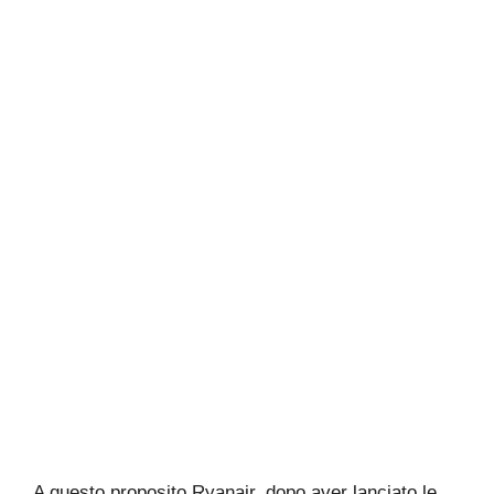
A questo proposito Ryanair, dopo aver lanciato le