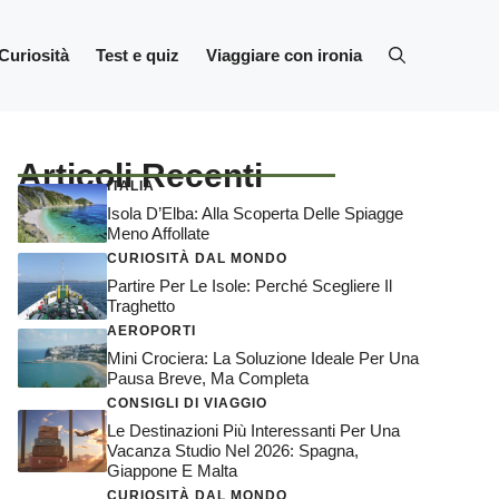
Curiosità
Test e quiz
Viaggiare con ironia
Articoli Recenti
ITALIA
Isola D’Elba: Alla Scoperta Delle Spiagge
Meno Affollate
CURIOSITÀ DAL MONDO
Partire Per Le Isole: Perché Scegliere Il
Traghetto
AEROPORTI
Mini Crociera: La Soluzione Ideale Per Una
Pausa Breve, Ma Completa
CONSIGLI DI VIAGGIO
Le Destinazioni Più Interessanti Per Una
Vacanza Studio Nel 2026: Spagna,
Giappone E Malta
CURIOSITÀ DAL MONDO