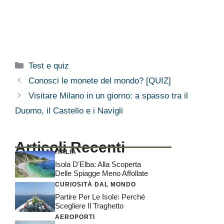
Categorie
Test e quiz
Conosci le monete del mondo? [QUIZ]
Visitare Milano in un giorno: a spasso tra il
Duomo, il Castello e i Navigli
Articoli Recenti
ITALIA
Isola D’Elba: Alla Scoperta
Delle Spiagge Meno Affollate
CURIOSITÀ DAL MONDO
Partire Per Le Isole: Perché
Scegliere Il Traghetto
AEROPORTI