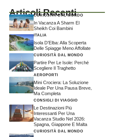
Articoli Recenti
CURIOSITÀ DAL MONDO
In Vacanza A Sharm El
Sheikh Coi Bambini
ITALIA
Isola D’Elba: Alla Scoperta
Delle Spiagge Meno Affollate
CURIOSITÀ DAL MONDO
Partire Per Le Isole: Perché
Scegliere Il Traghetto
AEROPORTI
Mini Crociera: La Soluzione
Ideale Per Una Pausa Breve,
Ma Completa
CONSIGLI DI VIAGGIO
Le Destinazioni Più
Interessanti Per Una
Vacanza Studio Nel 2026:
Spagna, Giappone E Malta
CURIOSITÀ DAL MONDO