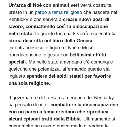
Un’arca di Noè con animali veri
verrà costruita
presto in un
parco a tema religioso
che nascerà nel
Kentucky e che servirà a
creare nuovi posti di
lavoro, combattendo così la disoccupazione
nello stato
. In questo luna park verrà inscenata
la
storia descritta nel libro della Genesi
,
incentrandosi sulle figure di Noè e Mosè,
riproducendone le gesta con
bellissimi effetti
speciali
. Ma nello stato americano c’è comunque
qualcuno che polemizza, affermando quanto sia
ingiusto
spendere dei soldi statali per favorire
una sola religione
.
Il governatore dello Stato americano del Kentucky
ha pensato di poter
combattere la disoccupazione
con un parco a tema cristiano che riproduca
alcuni episodi tratti dalla Bibbia
. Ultimamente si
punta molto su questo nuovo modo di vedere la