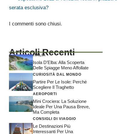
serata esclusiva?
I commenti sono chiusi.
Articoli Recenti
ITALIA
Isola D’Elba: Alla Scoperta
Delle Spiagge Meno Affollate
CURIOSITÀ DAL MONDO
Partire Per Le Isole: Perché
Scegliere Il Traghetto
AEROPORTI
Mini Crociera: La Soluzione
Ideale Per Una Pausa Breve,
Ma Completa
CONSIGLI DI VIAGGIO
Le Destinazioni Più
Interessanti Per Una