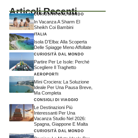
Articoli Recenti
CURIOSITÀ DAL MONDO
In Vacanza A Sharm El
Sheikh Coi Bambini
ITALIA
Isola D’Elba: Alla Scoperta
Delle Spiagge Meno Affollate
CURIOSITÀ DAL MONDO
Partire Per Le Isole: Perché
Scegliere Il Traghetto
AEROPORTI
Mini Crociera: La Soluzione
Ideale Per Una Pausa Breve,
Ma Completa
CONSIGLI DI VIAGGIO
Le Destinazioni Più
Interessanti Per Una
Vacanza Studio Nel 2026:
Spagna, Giappone E Malta
CURIOSITÀ DAL MONDO