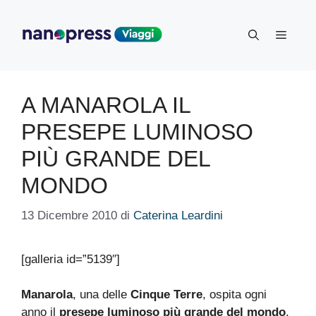
Vai
al
Menu
contenuto
A MANAROLA IL
PRESEPE LUMINOSO
PIÙ GRANDE DEL
MONDO
13 Dicembre 2010
di
Caterina Leardini
[galleria id=”5139″]
Manarola
, una delle
Cinque Terre
, ospita ogni
anno il
presepe luminoso più grande del mondo
.