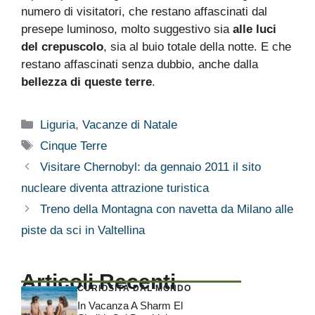
numero di visitatori, che restano affascinati dal
presepe luminoso, molto suggestivo sia
alle luci
del crepuscolo
, sia al buio totale della notte. E che
restano affascinati senza dubbio, anche dalla
bellezza di queste terre
.
Categorie
Liguria
,
Vacanze di Natale
Tag
Cinque Terre
Visitare Chernobyl: da gennaio 2011 il sito
nucleare diventa attrazione turistica
Treno della Montagna con navetta da Milano alle
piste da sci in Valtellina
Articoli Recenti
CURIOSITÀ DAL MONDO
In Vacanza A Sharm El