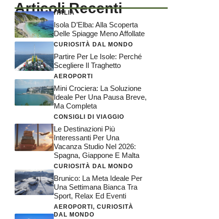
Articoli Recenti
ITALIA
Isola D’Elba: Alla Scoperta
Delle Spiagge Meno Affollate
CURIOSITÀ DAL MONDO
Partire Per Le Isole: Perché
Scegliere Il Traghetto
AEROPORTI
Mini Crociera: La Soluzione
Ideale Per Una Pausa Breve,
Ma Completa
CONSIGLI DI VIAGGIO
Le Destinazioni Più
Interessanti Per Una
Vacanza Studio Nel 2026:
Spagna, Giappone E Malta
CURIOSITÀ DAL MONDO
Brunico: La Meta Ideale Per
Una Settimana Bianca Tra
Sport, Relax Ed Eventi
AEROPORTI
,
CURIOSITÀ
DAL MONDO