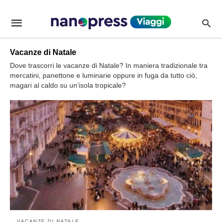
Dove+andare+per+il+ponte+dell%26%238217%3BEpifania%3
viagginanopressit
/news/dove-
andare-
per-
il-
Vacanze di Natale
ponte-
dellepifania/P210261/amp/
Dove trascorri le vacanze di Natale? In maniera tradizionale tra
mercatini, panettone e luminarie oppure in fuga da tutto ciò,
magari al caldo su un’isola tropicale?
VACANZE DI NATALE