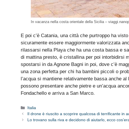
In vacanza nella costa orientale della Sicilia – viaggi.nanop
E poi c’è Catania, una città che purtroppo ha vist
sicuramente essere maggiormente valorizzata anch
rilassarsi nella Playa che ha una costa bassa e s
di mattina presto, è cristallina per poi intorbidirsi
spostarsi in da Agnone Bagni in poi, dove c’è magg
una zona perfetta per chi ha bambini piccoli o pro
l’acqua si mantiene relativamente bassa anche al 
possono presentare anche pietre e un’acqua ancor p
Fondachello e arriva a San Marco.
Categorie
Italia
Il drone è riuscito a scoprire qualcosa di terrificante in 
Lo trovano sulla riva e decidono di aiutarlo, ecco cos’e