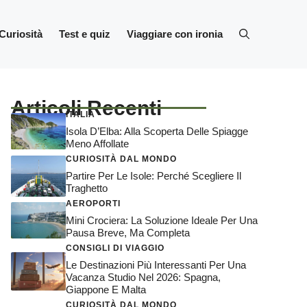
Curiosità
Test e quiz
Viaggiare con ironia
Articoli Recenti
ITALIA
Isola D’Elba: Alla Scoperta Delle Spiagge
Meno Affollate
CURIOSITÀ DAL MONDO
Partire Per Le Isole: Perché Scegliere Il
Traghetto
AEROPORTI
Mini Crociera: La Soluzione Ideale Per Una
Pausa Breve, Ma Completa
CONSIGLI DI VIAGGIO
Le Destinazioni Più Interessanti Per Una
Vacanza Studio Nel 2026: Spagna,
Giappone E Malta
CURIOSITÀ DAL MONDO