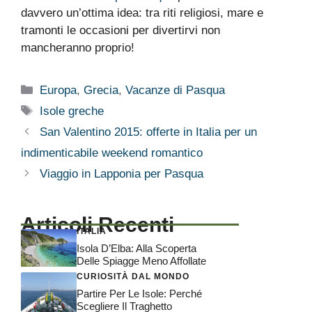
davvero un’ottima idea: tra riti religiosi, mare e
tramonti le occasioni per divertirvi non
mancheranno proprio!
Categorie
Europa
,
Grecia
,
Vacanze di Pasqua
Tag
Isole greche
San Valentino 2015: offerte in Italia per un
indimenticabile weekend romantico
Viaggio in Lapponia per Pasqua
Articoli Recenti
ITALIA
Isola D’Elba: Alla Scoperta
Delle Spiagge Meno Affollate
CURIOSITÀ DAL MONDO
Partire Per Le Isole: Perché
Scegliere Il Traghetto