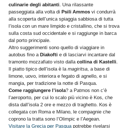
culinarie degli abitanti
. Una rilassante
passeggiata alla volta di
Psili Ammos
vi condurrà
alla scoperta dell’unica spiaggia sabbiosa di tutta
l’isola con un mare limpido e cristallino, che si trova
sulla costa sud occidentale e si raggiunge in barca
dal porto principale.
Altro suggerimenti sono quello di viaggiare in
autobus fino a
Diakofti
e di lasciarvi incantare dal
tramonto mozzafiato visto dalla
collina di Kastelli
.
Il piatto tipico dell’isola è la
magiritsa
, a base di
limone, uovo, interiora e fegato di agnello, e si
mangia, per tradizione la notte di Pasqua.
Come raggiungere l’isola
? a Patmos non c’è
l’aeroporto, per cui lo scalo più vicino è Kos, che
dista dall’isola 2 ore e mezzo di traghetto. Kos è
collegata con Roma e Milano, le compagnie che
coprono la tratta sono l’Olimpic e l’Aegean.
Visitare la Grecia per Pasqua
potrebbe rivelarsi