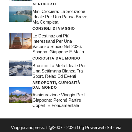
AEROPORTI
Mini Crociera: La Soluzione
Ideale Per Una Pausa Breve,
Ma Completa
CONSIGLI DI VIAGGIO
Le Destinazioni Più
Interessanti Per Una
Vacanza Studio Nel 2026:
Spagna, Giappone E Malta
CURIOSITÀ DAL MONDO
Brunico: La Meta Ideale Per
Una Settimana Bianca Tra
Sport, Relax Ed Eventi
AEROPORTI
,
CURIOSITÀ
DAL MONDO
Assicurazione Viaggio Per Il
Giappone: Perché Partire
Coperti È Fondamentale
Viaggi.nanopress.it @2007 - 2026 Gfg Powerweb Srl - via