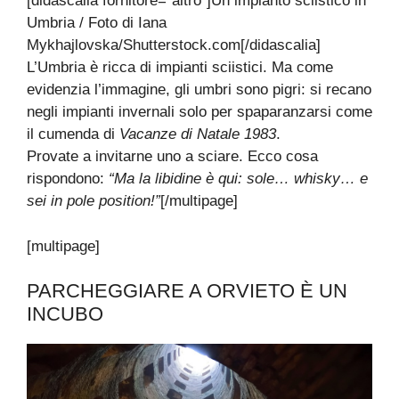
[didascalia fornitore=”altro”]Un impianto sciistico in
Umbria / Foto di Iana
Mykhajlovska/Shutterstock.com[/didascalia]
L’Umbria è ricca di impianti sciistici. Ma come
evidenzia l’immagine, gli umbri sono pigri: si recano
negli impianti invernali solo per spaparanzarsi come
il cumenda di
Vacanze di Natale 1983
.
Provate a invitarne uno a sciare. Ecco cosa
rispondono:
“Ma la libidine è qui: sole… whisky… e
sei in pole position!”
[/multipage]
[multipage]
PARCHEGGIARE A ORVIETO È UN
INCUBO