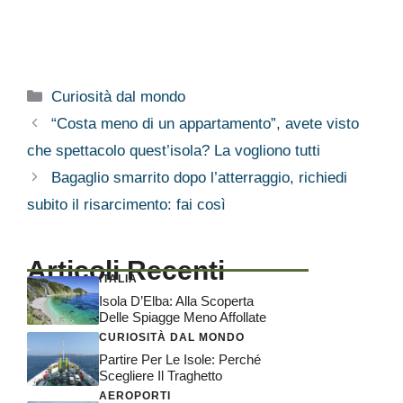
Categorie
Curiosità dal mondo
“Costa meno di un appartamento”, avete visto
che spettacolo quest’isola? La vogliono tutti
Bagaglio smarrito dopo l’atterraggio, richiedi
subito il risarcimento: fai così
Articoli Recenti
ITALIA
Isola D’Elba: Alla Scoperta
Delle Spiagge Meno Affollate
CURIOSITÀ DAL MONDO
Partire Per Le Isole: Perché
Scegliere Il Traghetto
AEROPORTI