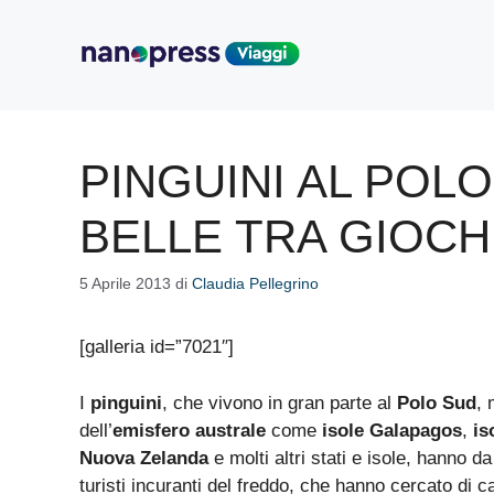
Vai
al
contenuto
PINGUINI AL POLO
BELLE TRA GIOCH
5 Aprile 2013
di
Claudia Pellegrino
[galleria id=”7021″]
I
pinguini
, che vivono in gran parte al
Polo Sud
, 
dell’
emisfero australe
come
isole Galapagos
,
is
Nuova Zelanda
e molti altri stati e isole, hanno 
turisti incuranti del freddo, che hanno cercato di ca