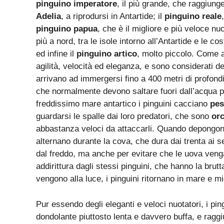
pinguino imperatore
, il più grande, che raggiung
Adelia
, a riprodursi in Antartide; il
pinguino reale
pinguino papua
, che è il migliore e più veloce nuo
più a nord, tra le isole intorno all’Antartide e le cos
ed infine il
pinguino artico
, molto piccolo. Come 
agilità, velocità ed eleganza, e sono considerati d
arrivano ad immergersi fino a 400 metri di profond
che normalmente devono saltare fuori dall’acqua p
freddissimo mare antartico i pinguini cacciano
pes
guardarsi le spalle dai loro predatori, che sono
or
abbastanza veloci da attaccarli. Quando depongono 
alternano durante la cova, che dura dai trenta ai se
dal freddo, ma anche per evitare che le uova veng
addirittura dagli stessi pinguini, che hanno la brutt
vengono alla luce, i pinguini ritornano in mare e m
Pur essendo degli eleganti e veloci nuotatori, i p
dondolante piuttosto lenta e davvero buffa, e ragg