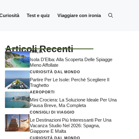
Curiosità
Test e quiz
Viaggiare con ironia
Articoli Recenti
ITALIA
Isola D’Elba: Alla Scoperta Delle Spiagge
Meno Affollate
CURIOSITÀ DAL MONDO
Partire Per Le Isole: Perché Scegliere Il
Traghetto
AEROPORTI
Mini Crociera: La Soluzione Ideale Per Una
Pausa Breve, Ma Completa
CONSIGLI DI VIAGGIO
Le Destinazioni Più Interessanti Per Una
Vacanza Studio Nel 2026: Spagna,
Giappone E Malta
CURIOSITÀ DAL MONDO