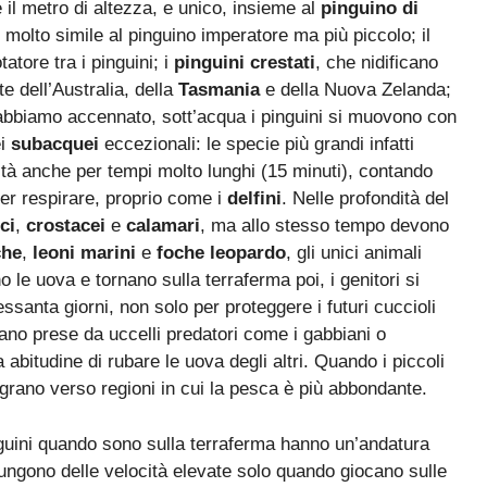
e il metro di altezza, e unico, insieme al
pinguino di
, molto simile al pinguino imperatore ma più piccolo; il
tatore tra i pinguini; i
pinguini crestati
, che nidificano
te dell’Australia, della
Tasmania
e della Nuova Zelanda;
abbiamo accennato, sott’acqua i pinguini si muovono con
ei
subacquei
eccezionali: le specie più grandi infatti
ità anche per tempi molto lunghi (15 minuti), contando
er respirare, proprio come i
delfini
. Nelle profondità del
ci
,
crostacei
e
calamari
, ma allo stesso tempo devono
che
,
leoni marini
e
foche leopardo
, gli unici animali
le uova e tornano sulla terraferma poi, i genitori si
ssanta giorni, non solo per proteggere i futuri cuccioli
ano prese da uccelli predatori come i gabbiani o
a abitudine di rubare le uova degli altri. Quando i piccoli
igrano verso regioni in cui la pesca è più abbondante.
inguini quando sono sulla terraferma hanno un’andatura
iungono delle velocità elevate solo quando giocano sulle