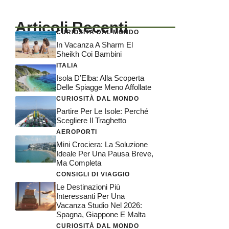
Articoli Recenti
CURIOSITÀ DAL MONDO
In Vacanza A Sharm El
Sheikh Coi Bambini
ITALIA
Isola D’Elba: Alla Scoperta
Delle Spiagge Meno Affollate
CURIOSITÀ DAL MONDO
Partire Per Le Isole: Perché
Scegliere Il Traghetto
AEROPORTI
Mini Crociera: La Soluzione
Ideale Per Una Pausa Breve,
Ma Completa
CONSIGLI DI VIAGGIO
Le Destinazioni Più
Interessanti Per Una
Vacanza Studio Nel 2026:
Spagna, Giappone E Malta
CURIOSITÀ DAL MONDO