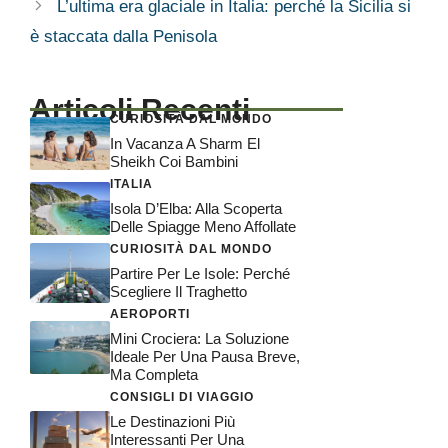
L’ultima era glaciale in Italia: perché la Sicilia si
è staccata dalla Penisola
Articoli Recenti
CURIOSITÀ DAL MONDO
In Vacanza A Sharm El
Sheikh Coi Bambini
ITALIA
Isola D’Elba: Alla Scoperta
Delle Spiagge Meno Affollate
CURIOSITÀ DAL MONDO
Partire Per Le Isole: Perché
Scegliere Il Traghetto
AEROPORTI
Mini Crociera: La Soluzione
Ideale Per Una Pausa Breve,
Ma Completa
CONSIGLI DI VIAGGIO
Le Destinazioni Più
Interessanti Per Una