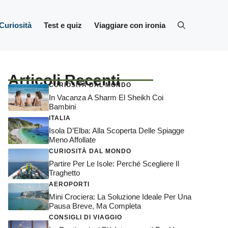
Curiosità
Test e quiz
Viaggiare con ironia
Articoli Recenti
CURIOSITÀ DAL MONDO
In Vacanza A Sharm El Sheikh Coi
Bambini
ITALIA
Isola D’Elba: Alla Scoperta Delle Spiagge
Meno Affollate
CURIOSITÀ DAL MONDO
Partire Per Le Isole: Perché Scegliere Il
Traghetto
AEROPORTI
Mini Crociera: La Soluzione Ideale Per Una
Pausa Breve, Ma Completa
CONSIGLI DI VIAGGIO