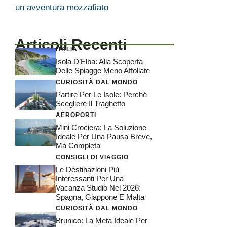
un avventura mozzafiato
Articoli Recenti
ITALIA
Isola D’Elba: Alla Scoperta
Delle Spiagge Meno Affollate
CURIOSITÀ DAL MONDO
Partire Per Le Isole: Perché
Scegliere Il Traghetto
AEROPORTI
Mini Crociera: La Soluzione
Ideale Per Una Pausa Breve,
Ma Completa
CONSIGLI DI VIAGGIO
Le Destinazioni Più
Interessanti Per Una
Vacanza Studio Nel 2026:
Spagna, Giappone E Malta
CURIOSITÀ DAL MONDO
Brunico: La Meta Ideale Per