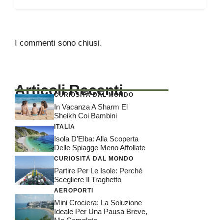
I commenti sono chiusi.
Articoli Recenti
CURIOSITÀ DAL MONDO
In Vacanza A Sharm El
Sheikh Coi Bambini
ITALIA
Isola D’Elba: Alla Scoperta
Delle Spiagge Meno Affollate
CURIOSITÀ DAL MONDO
Partire Per Le Isole: Perché
Scegliere Il Traghetto
AEROPORTI
Mini Crociera: La Soluzione
Ideale Per Una Pausa Breve,