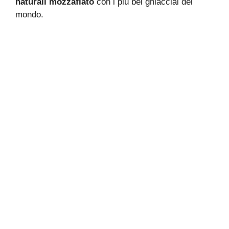
naturali mozzafiato
con i più bei ghiacciai del
mondo.