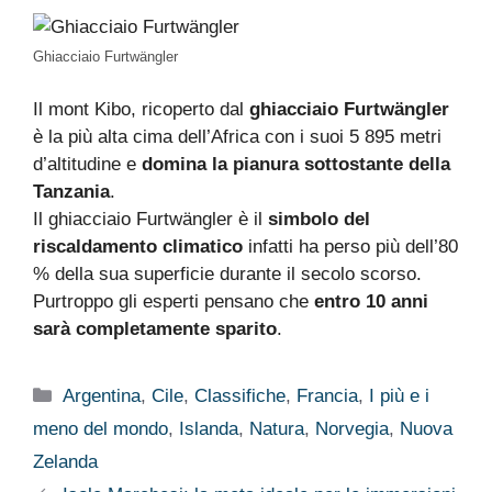
Ghiacciaio Furtwängler
Il mont Kibo, ricoperto dal
ghiacciaio Furtwängler
è la più alta cima dell’Africa con i suoi 5 895 metri
d’altitudine e
domina la pianura sottostante della
Tanzania
.
Il ghiacciaio Furtwängler è il
simbolo del
riscaldamento climatico
infatti ha perso più dell’80
% della sua superficie durante il secolo scorso.
Purtroppo gli esperti pensano che
entro 10 anni
sarà completamente sparito
.
Categorie
Argentina
,
Cile
,
Classifiche
,
Francia
,
I più e i
meno del mondo
,
Islanda
,
Natura
,
Norvegia
,
Nuova
Zelanda