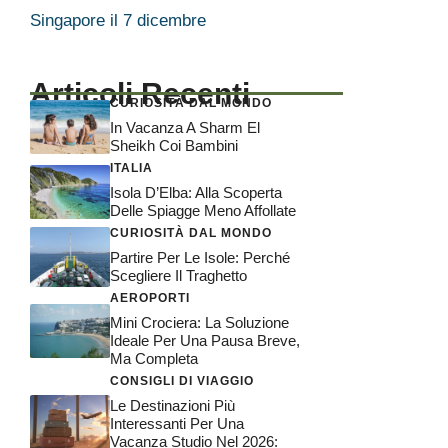
Singapore il 7 dicembre
Articoli Recenti
CURIOSITÀ DAL MONDO
In Vacanza A Sharm El
Sheikh Coi Bambini
ITALIA
Isola D’Elba: Alla Scoperta
Delle Spiagge Meno Affollate
CURIOSITÀ DAL MONDO
Partire Per Le Isole: Perché
Scegliere Il Traghetto
AEROPORTI
Mini Crociera: La Soluzione
Ideale Per Una Pausa Breve,
Ma Completa
CONSIGLI DI VIAGGIO
Le Destinazioni Più
Interessanti Per Una
Vacanza Studio Nel 2026: