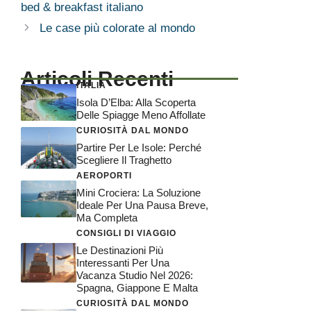
bed & breakfast italiano
Le case più colorate al mondo
Articoli Recenti
ITALIA
Isola D’Elba: Alla Scoperta
Delle Spiagge Meno Affollate
CURIOSITÀ DAL MONDO
Partire Per Le Isole: Perché
Scegliere Il Traghetto
AEROPORTI
Mini Crociera: La Soluzione
Ideale Per Una Pausa Breve,
Ma Completa
CONSIGLI DI VIAGGIO
Le Destinazioni Più
Interessanti Per Una
Vacanza Studio Nel 2026:
Spagna, Giappone E Malta
CURIOSITÀ DAL MONDO