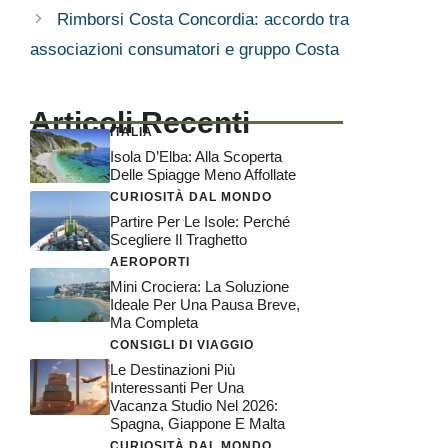
Rimborsi Costa Concordia: accordo tra
associazioni consumatori e gruppo Costa
Articoli Recenti
ITALIA
Isola D’Elba: Alla Scoperta
Delle Spiagge Meno Affollate
CURIOSITÀ DAL MONDO
Partire Per Le Isole: Perché
Scegliere Il Traghetto
AEROPORTI
Mini Crociera: La Soluzione
Ideale Per Una Pausa Breve,
Ma Completa
CONSIGLI DI VIAGGIO
Le Destinazioni Più
Interessanti Per Una
Vacanza Studio Nel 2026:
Spagna, Giappone E Malta
CURIOSITÀ DAL MONDO