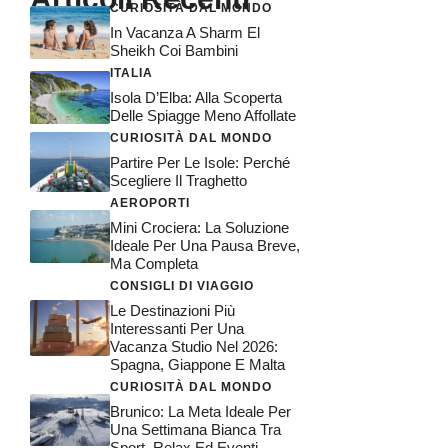
CURIOSITÀ DAL MONDO
In Vacanza A Sharm El
Sheikh Coi Bambini
ITALIA
Isola D’Elba: Alla Scoperta
Delle Spiagge Meno Affollate
CURIOSITÀ DAL MONDO
Partire Per Le Isole: Perché
Scegliere Il Traghetto
AEROPORTI
Mini Crociera: La Soluzione
Ideale Per Una Pausa Breve,
Ma Completa
CONSIGLI DI VIAGGIO
Le Destinazioni Più
Interessanti Per Una
Vacanza Studio Nel 2026:
Spagna, Giappone E Malta
CURIOSITÀ DAL MONDO
Brunico: La Meta Ideale Per
Una Settimana Bianca Tra
Sport, Relax Ed Eventi