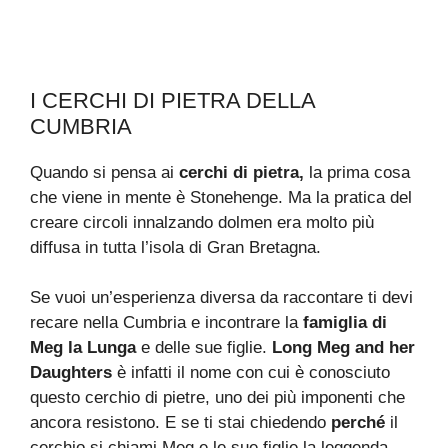
I CERCHI DI PIETRA DELLA
CUMBRIA
Quando si pensa ai
cerchi di pietra,
la prima cosa
che viene in mente è Stonehenge. Ma la pratica del
creare circoli innalzando dolmen era molto più
diffusa in tutta l’isola di Gran Bretagna.
Se vuoi un’esperienza diversa da raccontare ti devi
recare nella Cumbria e incontrare la
famiglia di
Meg la Lunga
e delle sue figlie.
Long Meg and her
Daughters
è infatti il nome con cui è conosciuto
questo cerchio di pietre, uno dei più imponenti che
ancora resistono. E se ti stai chiedendo
perché
il
cerchio si chiami Meg e le sue figlie la leggenda