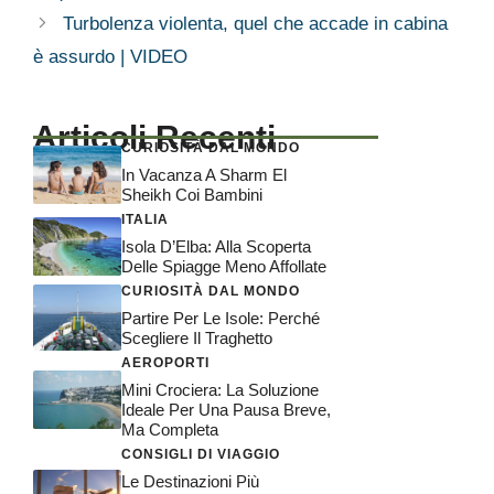
Turbolenza violenta, quel che accade in cabina
è assurdo | VIDEO
Articoli Recenti
CURIOSITÀ DAL MONDO
In Vacanza A Sharm El
Sheikh Coi Bambini
ITALIA
Isola D’Elba: Alla Scoperta
Delle Spiagge Meno Affollate
CURIOSITÀ DAL MONDO
Partire Per Le Isole: Perché
Scegliere Il Traghetto
AEROPORTI
Mini Crociera: La Soluzione
Ideale Per Una Pausa Breve,
Ma Completa
CONSIGLI DI VIAGGIO
Le Destinazioni Più