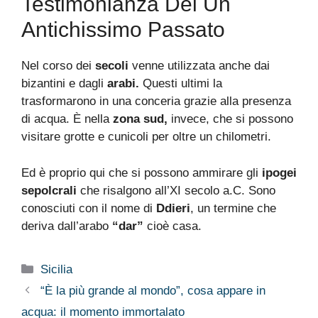
Testimonianza Dei Un
Antichissimo Passato
Nel corso dei
secoli
venne utilizzata anche dai
bizantini e dagli
arabi.
Questi ultimi la
trasformarono in una conceria grazie alla presenza
di acqua.
È nella
zona sud,
invece, che si possono
visitare grotte e cunicoli per oltre un chilometri.
Ed è proprio qui che si possono ammirare gli
ipogei
sepolcrali
che risalgono all’XI secolo a.C. Sono
conosciuti con il nome di
Ddieri
, un termine che
deriva dall’arabo
“dar”
cioè casa.
Categorie
Sicilia
“È la più grande al mondo”, cosa appare in
acqua: il momento immortalato