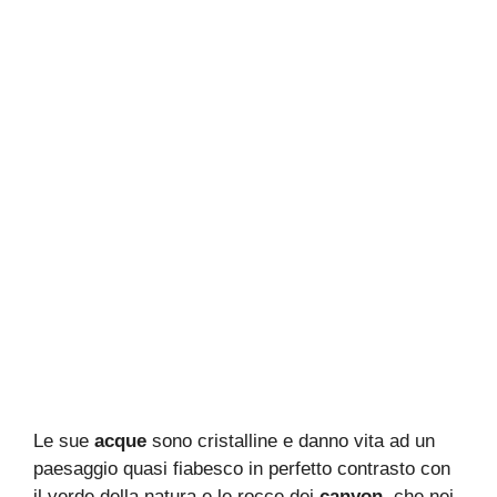
Le sue
acque
sono cristalline e danno vita ad un
paesaggio quasi fiabesco in perfetto contrasto con
il verde della natura e le rocce dei
canyon
, che nei