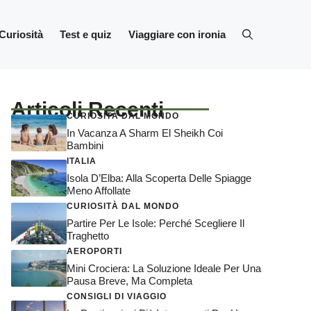
Curiosità
Test e quiz
Viaggiare con ironia
Articoli Recenti
CURIOSITÀ DAL MONDO
In Vacanza A Sharm El Sheikh Coi
Bambini
ITALIA
Isola D’Elba: Alla Scoperta Delle Spiagge
Meno Affollate
CURIOSITÀ DAL MONDO
Partire Per Le Isole: Perché Scegliere Il
Traghetto
AEROPORTI
Mini Crociera: La Soluzione Ideale Per Una
Pausa Breve, Ma Completa
CONSIGLI DI VIAGGIO