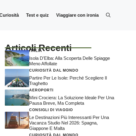
Curiosità
Test e quiz
Viaggiare con ironia
Articoli Recenti
ITALIA
Isola D’Elba: Alla Scoperta Delle Spiagge
Meno Affollate
CURIOSITÀ DAL MONDO
Partire Per Le Isole: Perché Scegliere Il
Traghetto
AEROPORTI
Mini Crociera: La Soluzione Ideale Per Una
Pausa Breve, Ma Completa
CONSIGLI DI VIAGGIO
Le Destinazioni Più Interessanti Per Una
Vacanza Studio Nel 2026: Spagna,
Giappone E Malta
CURIOSITÀ DAL MONDO