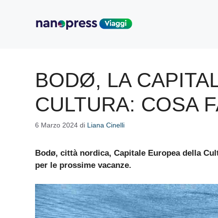
Vai
al
contenuto
BODØ, LA CAPITA
CULTURA: COSA 
6 Marzo 2024
di
Liana Cinelli
Bodø, città nordica, Capitale Europea della Cu
per le prossime vacanze.