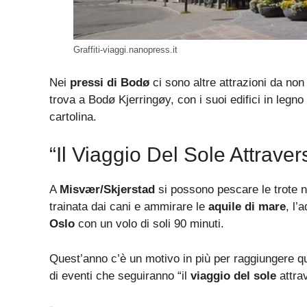
Graffiti-viaggi.nanopress.it
Nei
pressi di Bodø
ci sono altre attrazioni da non
trova a Bodø Kjerringøy, con i suoi edifici in legno
cartolina.
“Il Viaggio Del Sole Attrave
A
Misvær/Skjerstad
si possono pescare le trote n
trainata dai cani e ammirare le
aquile di mare
, l’
Oslo
con un volo di soli 90 minuti.
Quest’anno c’è un motivo in più per raggiungere q
di eventi che seguiranno “il
viaggio del sole
attra