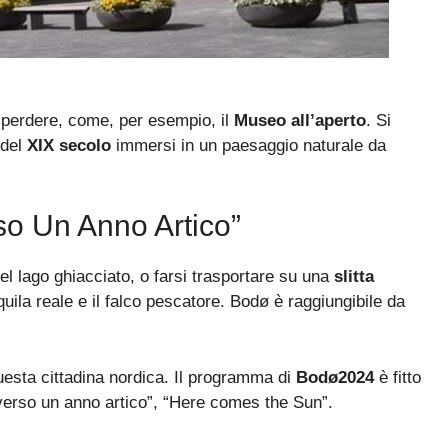
 perdere, come, per esempio, il
Museo all’aperto
. Si
 del
XIX secolo
immersi in un paesaggio naturale da
rso Un Anno Artico”
el lago ghiacciato, o farsi trasportare su una
slitta
aquila reale e il falco pescatore. Bodø è raggiungibile da
uesta cittadina nordica. Il programma di
Bodø2024
è fitto
verso un anno artico”, “Here comes the Sun”.