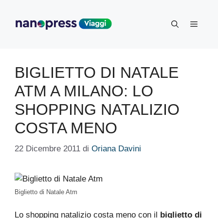
Vai
al
Menu
contenuto
BIGLIETTO DI NATALE
ATM A MILANO: LO
SHOPPING NATALIZIO
COSTA MENO
22 Dicembre 2011
di
Oriana Davini
Biglietto di Natale Atm
Lo shopping natalizio costa meno con il
biglietto di