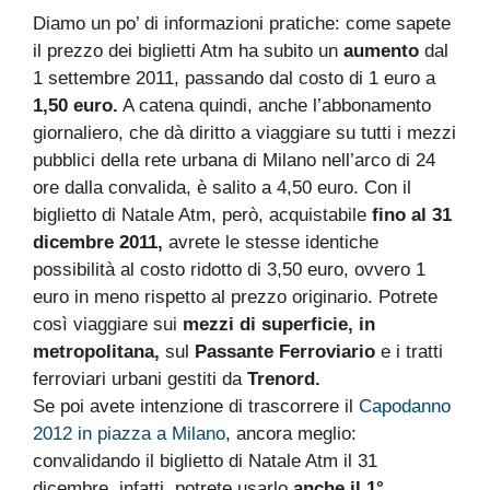
Diamo un po’ di informazioni pratiche: come sapete
il prezzo dei biglietti Atm ha subito un
aumento
dal
1 settembre 2011, passando dal costo di 1 euro a
1,50 euro.
A catena quindi, anche l’abbonamento
giornaliero, che dà diritto a viaggiare su tutti i mezzi
pubblici della rete urbana di Milano nell’arco di 24
ore dalla convalida, è salito a 4,50 euro. Con il
biglietto di Natale Atm, però, acquistabile
fino al 31
dicembre 2011,
avrete le stesse identiche
possibilità al costo ridotto di 3,50 euro, ovvero 1
euro in meno rispetto al prezzo originario. Potrete
così viaggiare sui
mezzi di superficie, in
metropolitana,
sul
Passante Ferroviario
e i tratti
ferroviari urbani gestiti da
Trenord.
Se poi avete intenzione di trascorrere il
Capodanno
2012 in piazza a Milano
, ancora meglio:
convalidando il biglietto di Natale Atm il 31
dicembre, infatti, potrete usarlo
anche il 1°