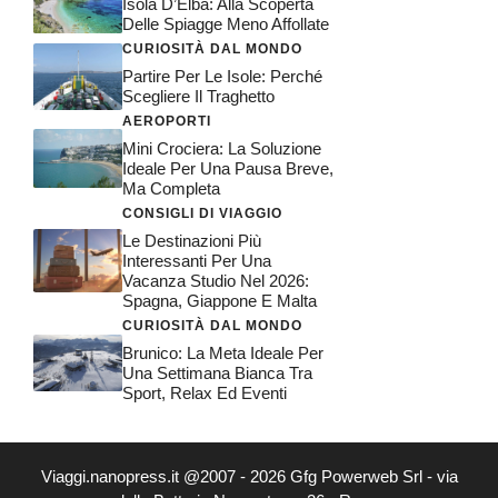
Isola D’Elba: Alla Scoperta
Delle Spiagge Meno Affollate
CURIOSITÀ DAL MONDO
Partire Per Le Isole: Perché
Scegliere Il Traghetto
AEROPORTI
Mini Crociera: La Soluzione
Ideale Per Una Pausa Breve,
Ma Completa
CONSIGLI DI VIAGGIO
Le Destinazioni Più
Interessanti Per Una
Vacanza Studio Nel 2026:
Spagna, Giappone E Malta
CURIOSITÀ DAL MONDO
Brunico: La Meta Ideale Per
Una Settimana Bianca Tra
Sport, Relax Ed Eventi
Viaggi.nanopress.it @2007 - 2026 Gfg Powerweb Srl - via