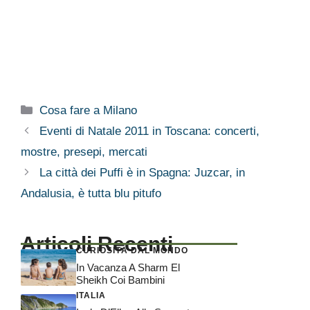
Categorie
Cosa fare a Milano
Eventi di Natale 2011 in Toscana: concerti,
mostre, presepi, mercati
La città dei Puffi è in Spagna: Juzcar, in
Andalusia, è tutta blu pitufo
Articoli Recenti
CURIOSITÀ DAL MONDO
In Vacanza A Sharm El
Sheikh Coi Bambini
ITALIA