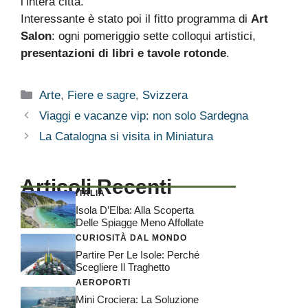
l’intera città.
Interessante è stato poi il fitto programma di
Art
Salon
: ogni pomeriggio sette colloqui artistici,
presentazioni di libri e tavole rotonde
.
Categorie
Arte
,
Fiere e sagre
,
Svizzera
Viaggi e vacanze vip: non solo Sardegna
La Catalogna si visita in Miniatura
Articoli Recenti
ITALIA
Isola D’Elba: Alla Scoperta
Delle Spiagge Meno Affollate
CURIOSITÀ DAL MONDO
Partire Per Le Isole: Perché
Scegliere Il Traghetto
AEROPORTI
Mini Crociera: La Soluzione