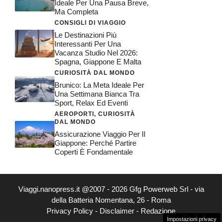
Ideale Per Una Pausa Breve,
Ma Completa
CONSIGLI DI VIAGGIO
Le Destinazioni Più
Interessanti Per Una
Vacanza Studio Nel 2026:
Spagna, Giappone E Malta
CURIOSITÀ DAL MONDO
Brunico: La Meta Ideale Per
Una Settimana Bianca Tra
Sport, Relax Ed Eventi
AEROPORTI
,
CURIOSITÀ
DAL MONDO
Assicurazione Viaggio Per Il
Giappone: Perché Partire
Coperti È Fondamentale
Viaggi.nanopress.it @2007 - 2026 Gfg Powerweb Srl - via
della Batteria Nomentana, 26 - Roma
Privacy Policy
-
Disclaimer
-
Redazione
Impostazioni privacy