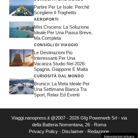
Partire Per Le Isole: Perché
Scegliere Il Traghetto
AEROPORTI
Mini Crociera: La Soluzione
Ideale Per Una Pausa Breve,
Ma Completa
CONSIGLI DI VIAGGIO
Le Destinazioni Più
Interessanti Per Una
Vacanza Studio Nel 2026:
Spagna, Giappone E Malta
CURIOSITÀ DAL MONDO
Brunico: La Meta Ideale Per
Una Settimana Bianca Tra
Sport, Relax Ed Eventi
Viaggi.nanopress.it @2007 - 2026 Gfg Powerweb Srl - via
della Batteria Nomentana, 26 - Roma
Privacy Policy
-
Disclaimer
-
Redazione
Impostazioni privacy