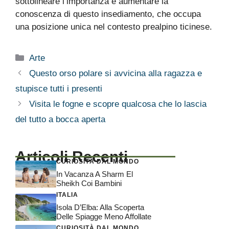
sottolineare l’importanza e aumentare la
conoscenza di questo insediamento, che occupa
una posizione unica nel contesto prealpino ticinese.
Categorie
Arte
Questo orso polare si avvicina alla ragazza e
stupisce tutti i presenti
Visita le fogne e scopre qualcosa che lo lascia
del tutto a bocca aperta
Articoli Recenti
CURIOSITÀ DAL MONDO
In Vacanza A Sharm El
Sheikh Coi Bambini
ITALIA
Isola D’Elba: Alla Scoperta
Delle Spiagge Meno Affollate
CURIOSITÀ DAL MONDO