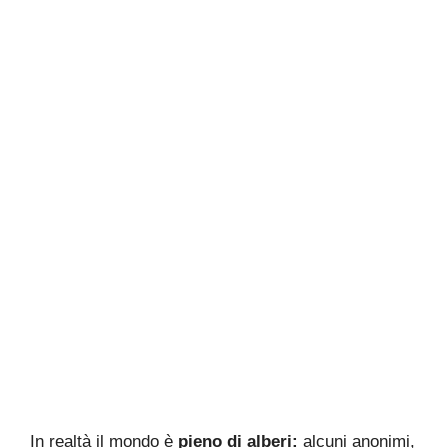
In realtà il mondo è
pieno di alberi:
alcuni anonimi,