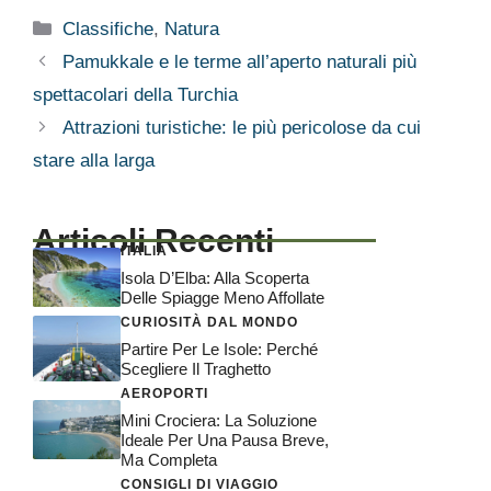
Categorie
Classifiche
,
Natura
Pamukkale e le terme all’aperto naturali più
spettacolari della Turchia
Attrazioni turistiche: le più pericolose da cui
stare alla larga
Articoli Recenti
ITALIA
Isola D’Elba: Alla Scoperta
Delle Spiagge Meno Affollate
CURIOSITÀ DAL MONDO
Partire Per Le Isole: Perché
Scegliere Il Traghetto
AEROPORTI
Mini Crociera: La Soluzione
Ideale Per Una Pausa Breve,
Ma Completa
CONSIGLI DI VIAGGIO