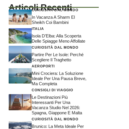
Articoli Recenti
CURIOSITÀ DAL MONDO
In Vacanza A Sharm El
Sheikh Coi Bambini
ITALIA
Isola D’Elba: Alla Scoperta
Delle Spiagge Meno Affollate
CURIOSITÀ DAL MONDO
Partire Per Le Isole: Perché
Scegliere Il Traghetto
AEROPORTI
Mini Crociera: La Soluzione
Ideale Per Una Pausa Breve,
Ma Completa
CONSIGLI DI VIAGGIO
Le Destinazioni Più
Interessanti Per Una
Vacanza Studio Nel 2026:
Spagna, Giappone E Malta
CURIOSITÀ DAL MONDO
Brunico: La Meta Ideale Per