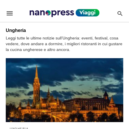
Dove+uscire+e+divertirsi+la+sera+a+Budapest%3F
viagginanopressit
/news/dove-
uscire-
e-
divertirsi-
Ungheria
la-
sera-
Leggi tutte le ultime notizie sull’Ungheria: eventi, festival, cosa
a-
vedere, dove andare a dormire, i migliori ristoranti in cui gustare
budapest/P213480/amp/
la cucina ungherese e altro ancora.
UNGHERIA