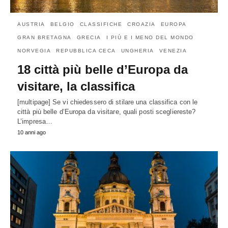
AUSTRIA
BELGIO
CLASSIFICHE
CROAZIA
EUROPA
GRAN BRETAGNA
GRECIA
I PIÙ E I MENO DEL MONDO
NORVEGIA
REPUBBLICA CECA
UNGHERIA
VENEZIA
18 città più belle d’Europa da
visitare, la classifica
[multipage] Se vi chiedessero di stilare una classifica con le
città più belle d’Europa da visitare, quali posti scegliereste?
L’impresa…
10 anni ago