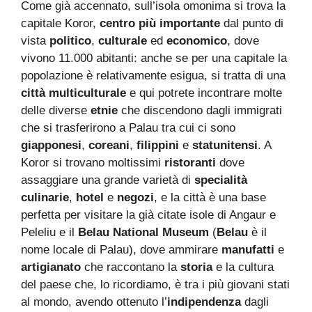
Come già accennato, sull’isola omonima si trova la
capitale Koror,
centro più importante
dal punto di
vista
politico
,
culturale
ed
economico
, dove
vivono 11.000 abitanti: anche se per una capitale la
popolazione è relativamente esigua, si tratta di una
città multiculturale
e qui potrete incontrare molte
delle diverse
etnie
che discendono dagli immigrati
che si trasferirono a Palau tra cui ci sono
giapponesi
,
coreani
,
filippini
e
statunitensi
. A
Koror si trovano moltissimi
ristoranti
dove
assaggiare una grande varietà di
specialità
culinarie
,
hotel
e
negozi
, e la città è una base
perfetta per visitare la già citate isole di Angaur e
Peleliu e il
Belau National Museum
(
Belau
è il
nome locale di Palau), dove ammirare
manufatti
e
artigianato
che raccontano la
storia
e la cultura
del paese che, lo ricordiamo, è tra i più giovani stati
al mondo, avendo ottenuto l’
indipendenza
dagli