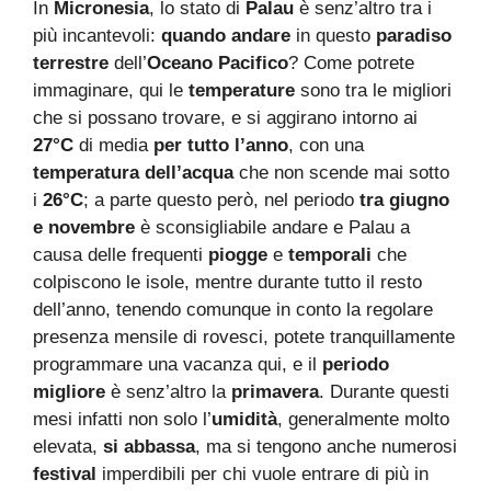
In
Micronesia
, lo stato di
Palau
è senz’altro tra i
più incantevoli:
quando andare
in questo
paradiso
terrestre
dell’
Oceano Pacifico
? Come potrete
immaginare, qui le
temperature
sono tra le migliori
che si possano trovare, e si aggirano intorno ai
27°C
di media
per tutto l’anno
, con una
temperatura dell’acqua
che non scende mai sotto
i
26°C
; a parte questo però, nel periodo
tra giugno
e novembre
è sconsigliabile andare e Palau a
causa delle frequenti
piogge
e
temporali
che
colpiscono le isole, mentre durante tutto il resto
dell’anno, tenendo comunque in conto la regolare
presenza mensile di rovesci, potete tranquillamente
programmare una vacanza qui, e il
periodo
migliore
è senz’altro la
primavera
. Durante questi
mesi infatti non solo l’
umidità
, generalmente molto
elevata,
si abbassa
, ma si tengono anche numerosi
festival
imperdibili per chi vuole entrare di più in