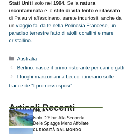
Stati Uniti
solo nel
1994
. Se la
natura
incontaminata
e lo
stile di vita lento e rilassato
di Palau vi affascinano, sarete incuriositi anche da
un
viaggio fai da te nella Polinesia Francese, un
paradiso terrestre fatto di atolli corallini e mare
cristallino.
Categorie
Australia
Berlino: nasce il primo ristorante per cani e gatti
I luoghi manzoniani a Lecco: itinerario sulle
tracce de “I promessi sposi”
Articoli Recenti
ITALIA
Isola D’Elba: Alla Scoperta
Delle Spiagge Meno Affollate
CURIOSITÀ DAL MONDO