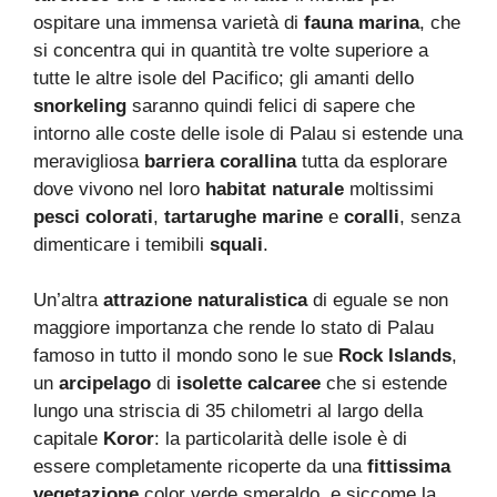
ospitare una immensa varietà di
fauna marina
, che
si concentra qui in quantità tre volte superiore a
tutte le altre isole del Pacifico; gli amanti dello
snorkeling
saranno quindi felici di sapere che
intorno alle coste delle isole di Palau si estende una
meravigliosa
barriera corallina
tutta da esplorare
dove vivono nel loro
habitat naturale
moltissimi
pesci colorati
,
tartarughe marine
e
coralli
, senza
dimenticare i temibili
squali
.
Un’altra
attrazione naturalistica
di eguale se non
maggiore importanza che rende lo stato di Palau
famoso in tutto il mondo sono le sue
Rock Islands
,
un
arcipelago
di
isolette calcaree
che si estende
lungo una striscia di 35 chilometri al largo della
capitale
Koror
: la particolarità delle isole è di
essere completamente ricoperte da una
fittissima
vegetazione
color verde smeraldo, e siccome la