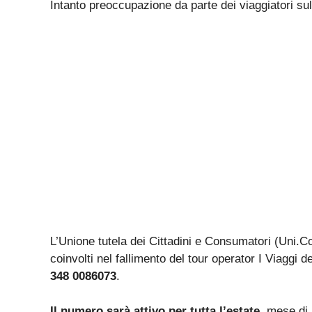
Intanto preoccupazione da parte dei viaggiatori sul
L’Unione tutela dei Cittadini e Consumatori (Uni.C
coinvolti nel fallimento del tour operator I Viaggi d
348 0086073
.
Il numero sarà attivo per tutta l’estate
, mese di