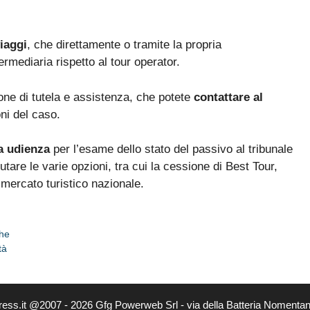
viaggi
, che direttamente o tramite la propria
ermediaria rispetto al tour operator.
ne di tutela e assistenza, che potete
contattare al
ni del caso.
ma udienza
per l’esame dello stato del passivo al tribunale
utare le varie opzioni, tra cui la cessione di Best Tour,
 mercato turistico nazionale.
che
tà
ress.it @2007 - 2026 Gfg Powerweb Srl - via della Batteria Nomenta