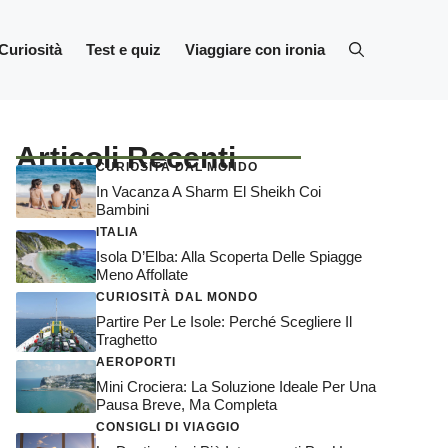
Curiosità
Test e quiz
Viaggiare con ironia
Articoli Recenti
CURIOSITÀ DAL MONDO
In Vacanza A Sharm El Sheikh Coi
Bambini
ITALIA
Isola D’Elba: Alla Scoperta Delle Spiagge
Meno Affollate
CURIOSITÀ DAL MONDO
Partire Per Le Isole: Perché Scegliere Il
Traghetto
AEROPORTI
Mini Crociera: La Soluzione Ideale Per Una
Pausa Breve, Ma Completa
CONSIGLI DI VIAGGIO