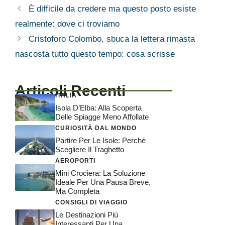
È difficile da credere ma questo posto esiste
realmente: dove ci troviamo
Cristoforo Colombo, sbuca la lettera rimasta
nascosta tutto questo tempo: cosa scrisse
Articoli Recenti
ITALIA
Isola D’Elba: Alla Scoperta
Delle Spiagge Meno Affollate
CURIOSITÀ DAL MONDO
Partire Per Le Isole: Perché
Scegliere Il Traghetto
AEROPORTI
Mini Crociera: La Soluzione
Ideale Per Una Pausa Breve,
Ma Completa
CONSIGLI DI VIAGGIO
Le Destinazioni Più
Interessanti Per Una