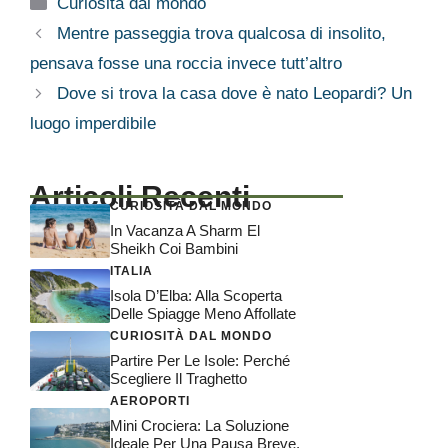
Categorie
Curiosità dal mondo
Mentre passeggia trova qualcosa di insolito,
pensava fosse una roccia invece tutt’altro
Dove si trova la casa dove è nato Leopardi? Un
luogo imperdibile
Articoli Recenti
CURIOSITÀ DAL MONDO
In Vacanza A Sharm El
Sheikh Coi Bambini
ITALIA
Isola D’Elba: Alla Scoperta
Delle Spiagge Meno Affollate
CURIOSITÀ DAL MONDO
Partire Per Le Isole: Perché
Scegliere Il Traghetto
AEROPORTI
Mini Crociera: La Soluzione
Ideale Per Una Pausa Breve,