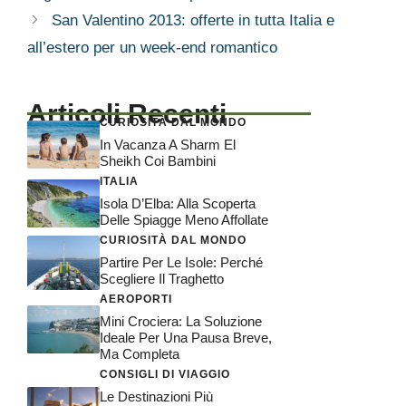
San Valentino 2013: offerte in tutta Italia e
all’estero per un week-end romantico
Articoli Recenti
CURIOSITÀ DAL MONDO
In Vacanza A Sharm El
Sheikh Coi Bambini
ITALIA
Isola D’Elba: Alla Scoperta
Delle Spiagge Meno Affollate
CURIOSITÀ DAL MONDO
Partire Per Le Isole: Perché
Scegliere Il Traghetto
AEROPORTI
Mini Crociera: La Soluzione
Ideale Per Una Pausa Breve,
Ma Completa
CONSIGLI DI VIAGGIO
Le Destinazioni Più