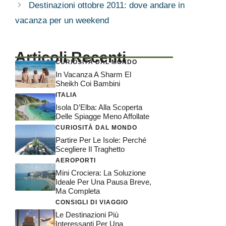
Destinazioni ottobre 2011: dove andare in
vacanza per un weekend
Articoli Recenti
CURIOSITÀ DAL MONDO
In Vacanza A Sharm El
Sheikh Coi Bambini
ITALIA
Isola D’Elba: Alla Scoperta
Delle Spiagge Meno Affollate
CURIOSITÀ DAL MONDO
Partire Per Le Isole: Perché
Scegliere Il Traghetto
AEROPORTI
Mini Crociera: La Soluzione
Ideale Per Una Pausa Breve,
Ma Completa
CONSIGLI DI VIAGGIO
Le Destinazioni Più
Interessanti Per Una