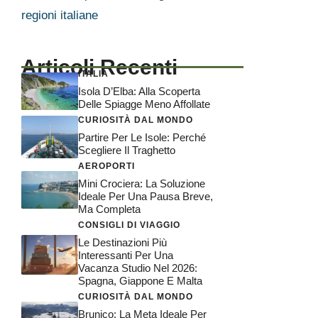
regioni italiane
Articoli Recenti
ITALIA
Isola D’Elba: Alla Scoperta
Delle Spiagge Meno Affollate
CURIOSITÀ DAL MONDO
Partire Per Le Isole: Perché
Scegliere Il Traghetto
AEROPORTI
Mini Crociera: La Soluzione
Ideale Per Una Pausa Breve,
Ma Completa
CONSIGLI DI VIAGGIO
Le Destinazioni Più
Interessanti Per Una
Vacanza Studio Nel 2026:
Spagna, Giappone E Malta
CURIOSITÀ DAL MONDO
Brunico: La Meta Ideale Per