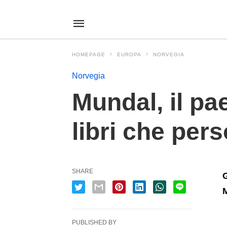
Mundal%2C+il+paesino+scandinavo+che+ospita+pi%C3%B9+l
viagginanopressit
/news/mundal-
il-
paesino-
scandinavo-
HOMEPAGE
EUROPA
NORVEGIA
che-
ospita-
piu-
Norvegia
libri-
che-
Mundal, il pa
persone/P185964/amp/
libri che per
SHARE
G
M
PUBLISHED BY