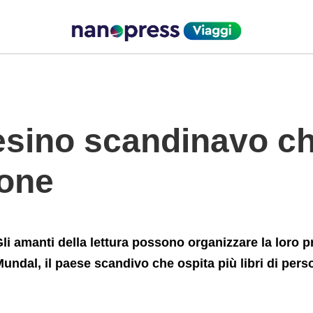
ibri+che+persone
esino scandinavo ch
sone
li amanti della lettura possono organizzare la loro p
undal, il paese scandivo che ospita più libri di pers