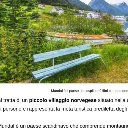
Mundal è il paese che ospita più libri che persone
i tratta di un
piccolo villaggio norvegese
situato nella 
i persone e rappresenta la meta turistica prediletta degli
undal è un paese scandinavo che comprende montagne, f