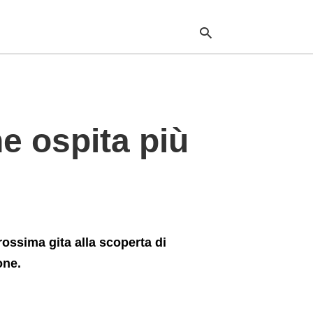
Typ
your
e ospita più
sea
que
and
hit
ente
rossima gita alla scoperta di
one.