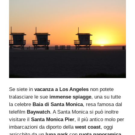
Se siete in
vacanza a Los Angeles
non potete
tralasciare le sue
immense spiagge
, una su tutte
la celebre
Baia di Santa Monica
, resa famosa dal
telefilm
Baywatch
. A Santa Monica si può inoltre
visitare il
Santa Monica Pier
, il più antico molo per
imbarcazioni da diporto della
west coast
, oggi
arricchito da un
luna park
con
ruota panoramica
,