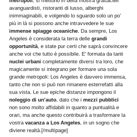
metropoli
, si mettono in bella mostra grattacieli
avanguardisti, ristoranti di lusso, alberghi
inimmaginabili, e volgendo lo sguardo solo un po’
più in là si possono anche intravvedere le sue
immense spiagge oceaniche
. Da sempre, Los
Angeles è considerata la terra delle
grandi
opportunità
, e state pur certi che saprà convincere
anche voi che tutto è possibile. E’ formata da tanti
nuclei urbani
completamente diversi tra loro, che
magicamente si integrano per formare una sola
grande metropoli: Los Angeles è davvero immensa,
tanto che non si può non rimanere esterrefatti alla
sua vista. Le sue epiche distanze impongono il
noleggio di un’auto
, dato che i
mezzi pubblici
non sono molto affidabili in quanto a puntualità e
orari, ma anche questo contribuirà a trasformare la
vostra
vacanza a Los Angeles
, in un sogno che
diviene realtà.[/multipage]