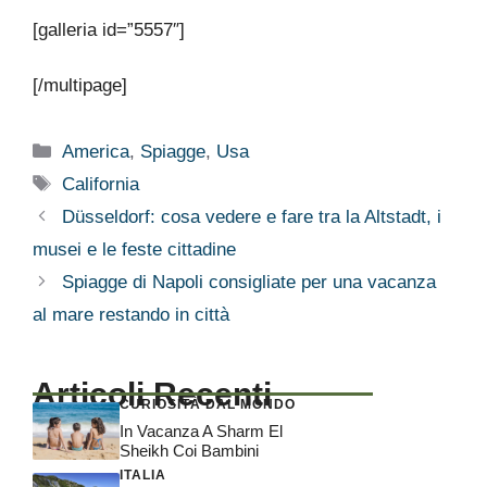
[galleria id=”5557″]
[/multipage]
Categorie
America
,
Spiagge
,
Usa
Tag
California
Düsseldorf: cosa vedere e fare tra la Altstadt, i
musei e le feste cittadine
Spiagge di Napoli consigliate per una vacanza
al mare restando in città
Articoli Recenti
CURIOSITÀ DAL MONDO
In Vacanza A Sharm El
Sheikh Coi Bambini
ITALIA