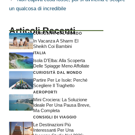
un qualcosa di incredibile
Articoli Recenti
CURIOSITÀ DAL MONDO
In Vacanza A Sharm El
Sheikh Coi Bambini
ITALIA
Isola D’Elba: Alla Scoperta
Delle Spiagge Meno Affollate
CURIOSITÀ DAL MONDO
Partire Per Le Isole: Perché
Scegliere Il Traghetto
AEROPORTI
Mini Crociera: La Soluzione
Ideale Per Una Pausa Breve,
Ma Completa
CONSIGLI DI VIAGGIO
Le Destinazioni Più
Interessanti Per Una