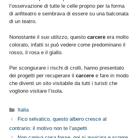
l’osservazione di tutte le celle proprio per la forma
di anfiteatro e sembrava di essere su una balconata
di un teatro.
Nonostante il suo utilizzo, questo
carcere
era molto
colorato, infatti si può vedere come predominano il
rosso, il rosa e il giallo.
Per scongiurare i rischi di crolli, hanno presentato
dei progetti per recuperare il
carcere
e fare in modo
che diventi un sito visitabile da tutti i turisti che
vogliono visitare l’isola.
Categorie
Italia
Fico selvatico, questo albero cresce al
contrario: il motivo non te l’aspetti
Non capiva cosa fosse, poi si avvicina e scopre