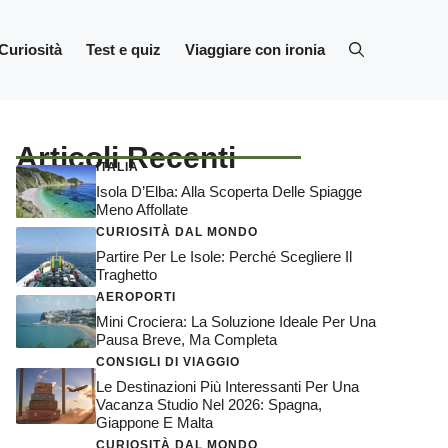
Curiosità
Test e quiz
Viaggiare con ironia
Articoli Recenti
ITALIA
Isola D’Elba: Alla Scoperta Delle Spiagge
Meno Affollate
CURIOSITÀ DAL MONDO
Partire Per Le Isole: Perché Scegliere Il
Traghetto
AEROPORTI
Mini Crociera: La Soluzione Ideale Per Una
Pausa Breve, Ma Completa
CONSIGLI DI VIAGGIO
Le Destinazioni Più Interessanti Per Una
Vacanza Studio Nel 2026: Spagna,
Giappone E Malta
CURIOSITÀ DAL MONDO