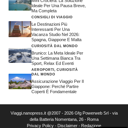
Mini Crociera: La Soluzione
Ideale Per Una Pausa Breve,
Ma Completa
CONSIGLI DI VIAGGIO
Le Destinazioni Più
Interessanti Per Una
Vacanza Studio Nel 2026:
Spagna, Giappone E Malta
CURIOSITÀ DAL MONDO
Brunico: La Meta Ideale Per
Una Settimana Bianca Tra
Sport, Relax Ed Eventi
AEROPORTI
,
CURIOSITÀ
DAL MONDO
Assicurazione Viaggio Per Il
Giappone: Perché Partire
Coperti È Fondamentale
Viaggi.nanopress.it @2007 - 2026 Gfg Powerweb Srl - via
della Batteria Nomentana, 26 - Roma
Privacy Policy
-
Disclaimer
-
Redazione