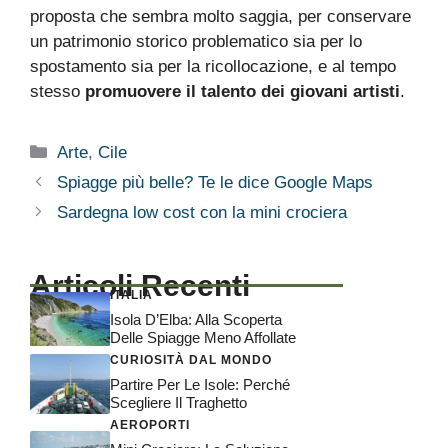
proposta che sembra molto saggia, per conservare
un patrimonio storico problematico sia per lo
spostamento sia per la ricollocazione, e al tempo
stesso
promuovere il talento dei giovani artisti
.
Categorie
Arte
,
Cile
Spiagge più belle? Te le dice Google Maps
Sardegna low cost con la mini crociera
Articoli Recenti
ITALIA
Isola D’Elba: Alla Scoperta
Delle Spiagge Meno Affollate
CURIOSITÀ DAL MONDO
Partire Per Le Isole: Perché
Scegliere Il Traghetto
AEROPORTI