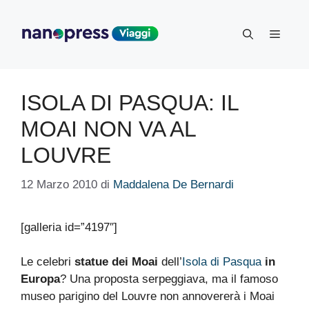
Vai
al
Menu
contenuto
ISOLA DI PASQUA: IL
MOAI NON VA AL
LOUVRE
12 Marzo 2010
di
Maddalena De Bernardi
[galleria id=”4197″]
Le celebri
statue dei Moai
dell’
Isola di Pasqua
in
Europa
? Una proposta serpeggiava, ma il famoso
museo parigino del Louvre non annovererà i Moai