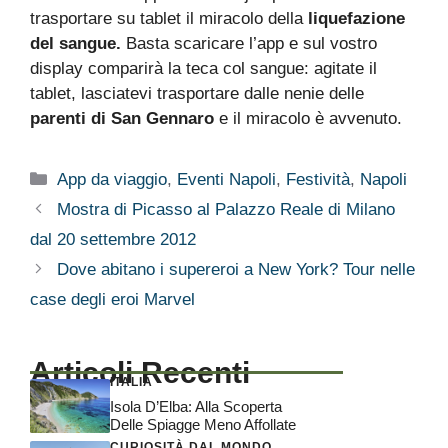
trasportare su tablet il miracolo della
liquefazione
del sangue.
Basta scaricare l’app e sul vostro
display comparirà la teca col sangue: agitate il
tablet, lasciatevi trasportare dalle nenie delle
parenti di San Gennaro
e il miracolo è avvenuto.
Categorie
App da viaggio
,
Eventi Napoli
,
Festività
,
Napoli
Mostra di Picasso al Palazzo Reale di Milano
dal 20 settembre 2012
Dove abitano i supereroi a New York? Tour nelle
case degli eroi Marvel
Articoli Recenti
ITALIA
Isola D’Elba: Alla Scoperta
Delle Spiagge Meno Affollate
CURIOSITÀ DAL MONDO