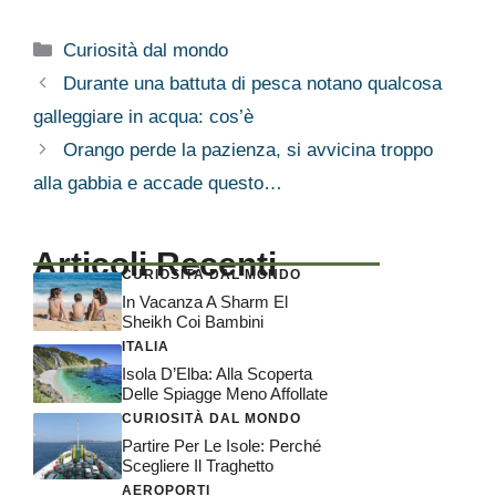
Categorie
Curiosità dal mondo
Durante una battuta di pesca notano qualcosa
galleggiare in acqua: cos’è
Orango perde la pazienza, si avvicina troppo
alla gabbia e accade questo…
Articoli Recenti
CURIOSITÀ DAL MONDO
In Vacanza A Sharm El
Sheikh Coi Bambini
ITALIA
Isola D’Elba: Alla Scoperta
Delle Spiagge Meno Affollate
CURIOSITÀ DAL MONDO
Partire Per Le Isole: Perché
Scegliere Il Traghetto
AEROPORTI