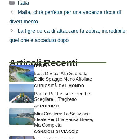
Categorie
Italia
Malia, città perfetta per una vacanza ricca di
divertimento
La tigre cerca di attaccare la zebra, incredibile
quel che è accaduto dopo
Articoli Recenti
ITALIA
Isola D’Elba: Alla Scoperta
Delle Spiagge Meno Affollate
CURIOSITÀ DAL MONDO
Partire Per Le Isole: Perché
Scegliere Il Traghetto
AEROPORTI
Mini Crociera: La Soluzione
Ideale Per Una Pausa Breve,
Ma Completa
CONSIGLI DI VIAGGIO