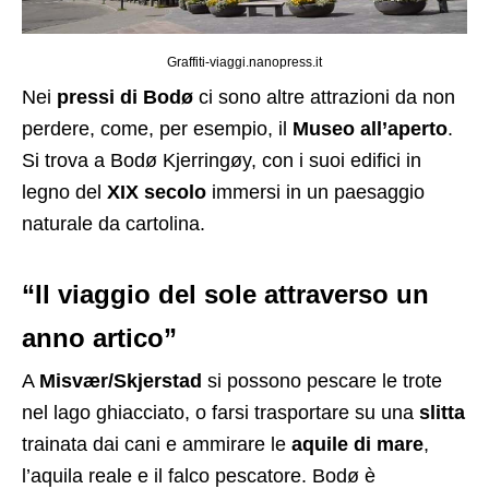
Graffiti-viaggi.nanopress.it
Nei
pressi di Bodø
ci sono altre attrazioni da non
perdere, come, per esempio, il
Museo all’aperto
.
Si trova a Bodø Kjerringøy, con i suoi edifici in
legno del
XIX secolo
immersi in un paesaggio
naturale da cartolina.
“Il viaggio del sole attraverso un
anno artico”
A
Misvær/Skjerstad
si possono pescare le trote
nel lago ghiacciato, o farsi trasportare su una
slitta
trainata dai cani e ammirare le
aquile di mare
,
l’aquila reale e il falco pescatore. Bodø è