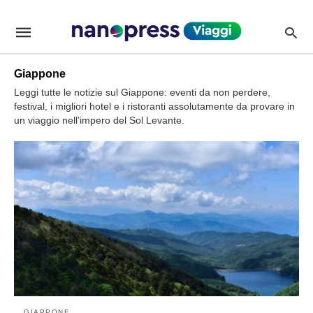
Giappone+oltre+il+sake%2C+la+regione+del+vino+nipponica
viagginanopressit
/news/giappone-
oltre-
il-
sake-
Giappone
la-
regione-
Leggi tutte le notizie sul Giappone: eventi da non perdere,
del-
festival, i migliori hotel e i ristoranti assolutamente da provare in
vino-
un viaggio nell’impero del Sol Levante.
nipponica/P226701/amp/
GIAPPONE